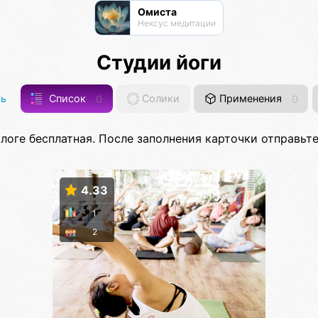
Омиста
Нексус медитации
Студии йоги
ь
Список
0
Солики
Применения
0
логе бесплатная. После заполнения карточки отправьт
4.33
1
2