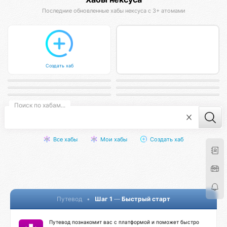
Псиона
Последние обновленные хабы нексуса с 3+ атомами
Cимулятор ноосферы
Расшифровка Акаши
Марс Драконис
Создать хаб
Кодинг-студия Магнатор
Выпускники МТЦ
Всё Есть КО. Я Есть КО.
Инженер-архитектор
Афиста Лаб
Псивита
Разработка цифровых продуктов
Неофициальный хаб выпускников
Лаборатория мероприятий
Нексус психологии
Поиск по хабам...
Все хабы
Мои хабы
Создать хаб
Путевод
•
Шаг 1
—
Быстрый старт
Путевод познакомит вас с платформой и поможет быстро