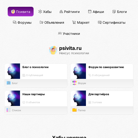
Псивита
Хабы
Рейтинги
Афиши
Блоги
Форумы
Объявления
Маркет
Сертификаты
Участники
psivita.ru
Нексус психологии
Блог о психологии
Форум по саморазвитию
0 публикаций
0 обсуждений
Блог
Форум
Наши партнеры
Для партнёров
0 объектов
3 атома
Список
Папка
Хабы нексуса