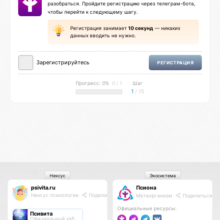
разобраться. Пройдите регистрацию через телеграм-бота,
чтобы перейти к следующему шагу.
Регистрация занимает
10 секунд
— никаких
данных вводить не нужно.
Зарегистрируйтесь
РЕГИСТРАЦИЯ
Прогресс: 0%
0 / 1
Шаг
1
/ 15
Нексус
Экосистема
psivita.ru
Псиона
Нексус психологии
Поделиться
Метаорганизм
Поделиться
Официальные ресурсы:
Псивита
Официальный хаб