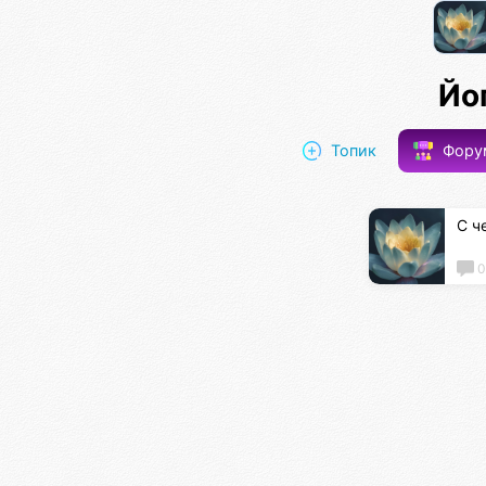
Йо
Топик
Фор
С ч
0