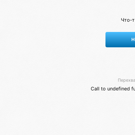
Что-т
Н
Перехва
Call to undefined f