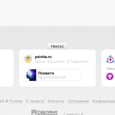
Нексус
psivita.ru
Нексус психологии
Поделиться
Офиц
Псивита
Официальный хаб
026 ©
Псиона
О проекте
Контакты
Соглашение
Конфиденци
С нами КО 🕉️