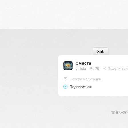
Хаб
Омиста
omista
79
Поделиться
Нексус медитации
Подписаться
1995–2