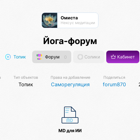
Омиста
Нексус медитации
Йога-форум
Топик
Форум
0
Солики
Кабинет
а
Тип объектов
Права на добавление
Поделиться
Топик
Саморегуляция
forum870
MD для ИИ