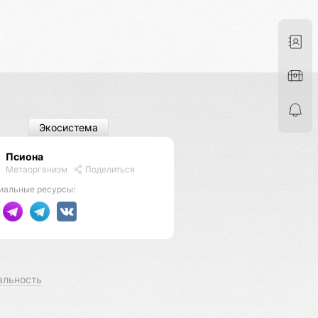
Экосистема
Псиона
Метаорганизм
Поделиться
иальные ресурсы:
альность