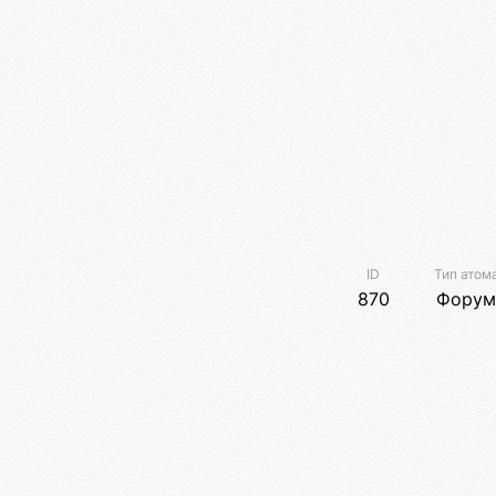
ID
Тип атом
870
Форум