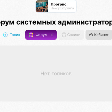
Прогрис
Нексус кодинга
рум системных администрато
Топик
Форум
0
Солики
Кабинет
Нет топиков