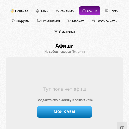
Псивита
Хабы
Рейтинги
Афиши
Блоги
Форумы
Объявления
Маркет
Сертификаты
Участники
Афиши
Из
хабов нексуса
Псивита
Тут пока нет афиш
Создайте свою афишу в вашем хабе
МОИ ХАБЫ