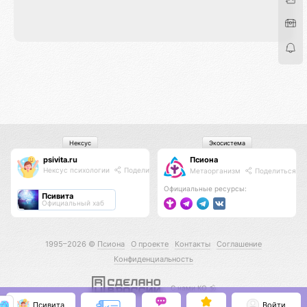
Нексус
Экосистема
psivita.ru
Псиона
Нексус психологии
Поделиться
Метаорганизм
Поделиться
Официальные ресурсы:
Псивита
Официальный хаб
1995–2026 ©
Псиона
О проекте
Контакты
Соглашение
Конфиденциальность
С нами КО 🕉️
Псивита
Войти