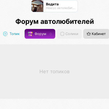
Водита
Нексус автолюбителей
Форум автолюбителей
Топик
Форум
0
Солики
Кабинет
Нет топиков