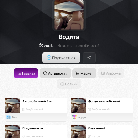
Водита
vodita
Нексус автолюбителей
Подписаться
Главная
Активности
Маркет
Альбомы
Солики
Автомобильный блог
Форум автолюбителей
0 публикаций
0 обсуждений
Блог
Форум
Продажа авто
База знаний
0 объявлений
1 атом