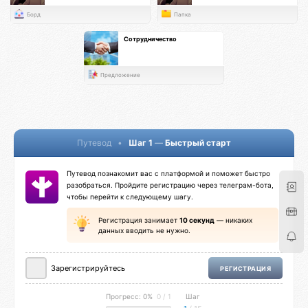
Борд
Папка
Сотрудничество
Предложение
Путевод
•
Шаг 1
—
Быстрый старт
Путевод познакомит вас с платформой и поможет быстро
разобраться. Пройдите регистрацию через телеграм-бота,
чтобы перейти к следующему шагу.
Регистрация занимает
10 секунд
— никаких
данных вводить не нужно.
Зарегистрируйтесь
РЕГИСТРАЦИЯ
Прогресс: 0%
0 / 1
Шаг