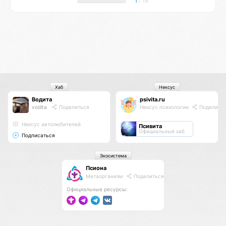
1
/ 15
Хаб
Нексус
Водита
psivita.ru
vodita
Поделиться
Нексус психологии
Поделить
Нексус автолюбителей
Псивита
Официальный хаб
Подписаться
Экосистема
Псиона
Метаорганизм
Поделиться
Официальные ресурсы: