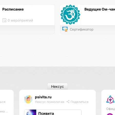
Расписание
Ведущие Ом-чан
0 мероприятий
Сертификатор
Нексус
psivita.ru
ься
Нексус психологии
Поделиться
Офиц
ука Ом
Псивита