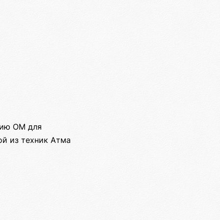
цию ОМ для
ой из техник Атма