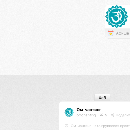
Афиша
Хаб
Ом-чантинг
omchanting
5
Поделит
Ом-чантинг - это групповая практика пропевания зв