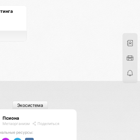
тинга
Экосистема
Псиона
Метаорганизм
Поделиться
иальные ресурсы: