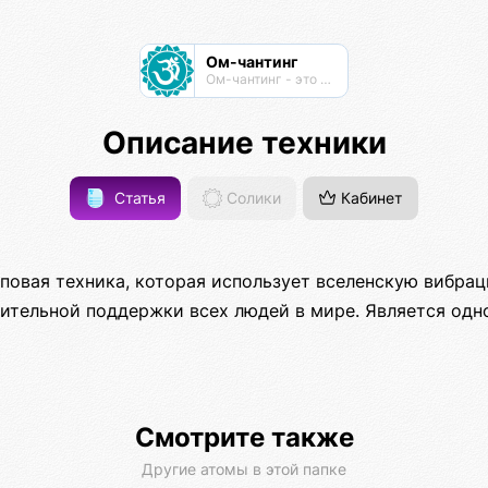
Ом-чантинг
Ом-чантинг - это групповая практика пропевания звука Ом
Описание техники
Статья
Солики
Кабинет
пповая техника, которая использует вселенскую вибра
ительной поддержки всех людей в мире. Является одн
Смотрите также
Другие атомы в этой папке