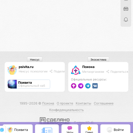
Нексус
Экосистема
psivita.ru
Псиона
Нексус психологии
Поделиться
Метаорганизм
Поделиться
Официальные ресурсы:
Псивита
Официальный хаб
1995–2026 ©
Псиона
О проекте
Контакты
Соглашение
Конфиденциальность
С нами КО 🕉️
Псивита
Войти
Чаты
Гринд