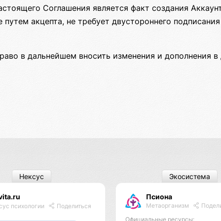
астоящего Соглашения является факт создания Аккаун
 путем акцепта, не требует двустороннего подписания
раво в дальнейшем вносить изменения и дополнения в
Нексус
Экосистема
vita.ru
Псиона
Метаорганизм
Подел
сус психологии
Поделиться
Официальные ресурсы: