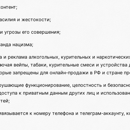
онтент;
асилия и жестокости;
и угрозы его совершения;
ганда нацизма;
а и реклама алкогольных, курительных и наркотическ
ючая вейпы, табаки, курительные смеси и устройства 
оторые запрещены для онлайн-продажи в РФ и стране п
рушающие функционирование, целостность и безопасн
доступа к приватным данным других лиц и использован
тей;
ивязывается к номеру телефона и телеграм-аккаунту, 