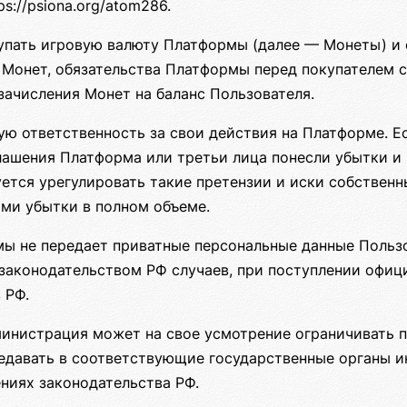
s://psiona.org/atom286.
упать игровую валюту Платформы (далее — Монеты) и 
Монет, обязательства Платформы перед покупателем с
ачисления Монет на баланс Пользователя.
ую ответственность за свои действия на Платформе. Е
лашения Платформа или третьи лица понесли убытки и
уется урегулировать такие претензии и иски собственн
ми убытки в полном объеме.
ы не передает приватные персональные данные Польз
законодательством РФ случаев, при поступлении офиц
 РФ.
министрация может на свое усмотрение ограничивать 
редавать в соответствующие государственные органы 
ниях законодательства РФ.