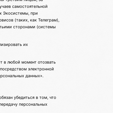
лучаев самостоятельной
х Экосистемы, при
исов (таких, как Телеграм),
етьими сторонами (системы
лизировать их
т в любой момент отозвать
е посредством электронной
ерсональных данных».
бязан убедиться в том, что
передачу персональных