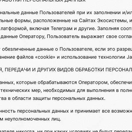
нальные данные Пользователей при их заполнении и/и
льные формы, расположенные на Сайтах Экосистемы, и
Платформой, включая Телеграм и другие. Заполняя со
 данные Оператору, Пользователь выражает свое согла
 обезличенные данные о Пользователе, если это разре
нение файлов «cookie» и использование технологии Jav
ИЯ, ПЕРЕДАЧИ И ДРУГИХ ВИДОВ ОБРАБОТКИ ПЕРСОН
анных, которые обрабатываются Оператором, обеспечи
 технических мер, необходимых для выполнения в пол
ва в области защиты персональных данных.
анность персональных данных и принимает все возмо
м неуполномоченных лиц.
теля никогда, ни при каких условиях не будут переда