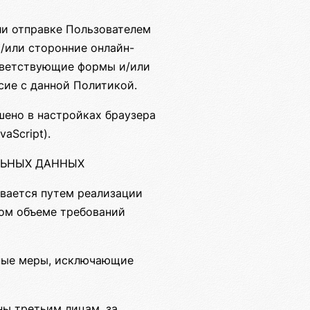
ли отправке Пользователем
/или сторонние онлайн-
ответствующие формы и/или
сие с данной Политикой.
шено в настройках браузера
aScript).
АЛЬНЫХ ДАННЫХ
вается путем реализации
ном объеме требований
жные меры, исключающие
ны третьим лицам, за