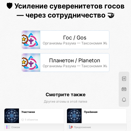
🛡️ Усиление суверенитетов госов
— через сотрудничество 🤝
Гос / Gos
Организмы Разума — Таксономия Жизни
Планетон / Planeton
Организмы Разума — Таксономия Жизни
Смотрите также
Другие атомы в этой папке
Участники
Приёмная
5 объектов
Список
Предложение