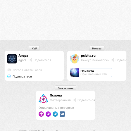
Хаб
Нексус
Агора
psivita.ru
agora
Поделиться
Нексус психологии
Поделить
Логос Совета Госов
Псивита
Официальный хаб
Подписаться
Экосистема
Псиона
Метаорганизм
Поделиться
Официальные ресурсы: