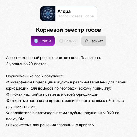
Агора
Логос Совета Госов
Корневой реестр госов
Статья
Солики
Кабинет
Агора — корневой реестр советов госов Планетона.
3 уровня по 20 слотов.
Подключенные госы получают:
⚙️ интерфейсы модерации и аудита в реальном времени для своей
юрисдикции (для номосов по географическому принципу)
⚙️ гибкая настройка правил для своей юрисдикции
⚙️ открытые протоколы прямого защищённого взаимодействия с
другими гоcами
⚙️ содействие в противодействии грубым нарушениям ЭКО по
всему ОМ
⚙️ экосистема для решения глобальных проблем