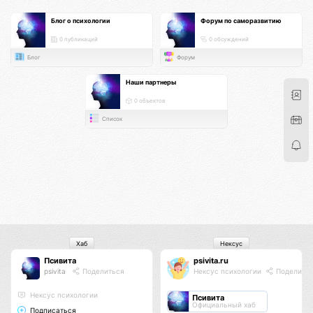
Блог о психологии
Форум по саморазвитию
0 публикаций
0 обсуждений
Блог
Форум
Наши партнеры
0 объектов
Список
Хаб
Нексус
Псивита
psivita.ru
psivita
Поделиться
Нексус психологии
Поделить
Нексус психологии
Псивита
Официальный хаб
Подписаться