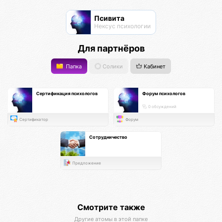
Псивита
Нексус психологии
Для партнёров
Папка
Солики
Кабинет
Сертификация психологов
Форум психологов
0 обсуждений
Сертификатор
Форум
Сотрудничество
Предложение
Смотрите также
Другие атомы в этой папке