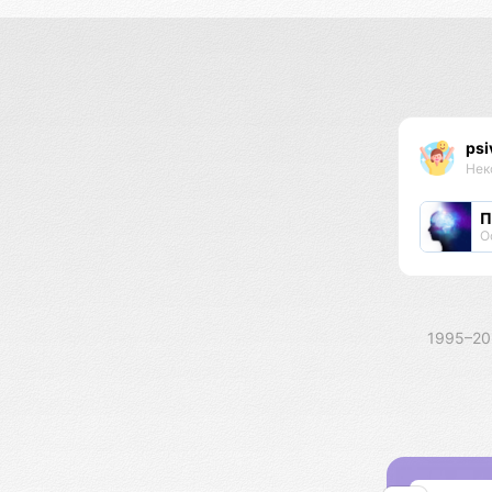
psi
Нек
П
О
1995–2