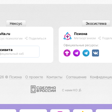
Нексус
Экосистема
vita.ru
Псиона
Метаорганизм
Подел
сус психологии
Поделиться
Официальные ресурсы:
сивита
фициальный хаб
026 ©
Псиона
О проекте
Контакты
Соглашение
Конфиденци
С нами КО 🕉️