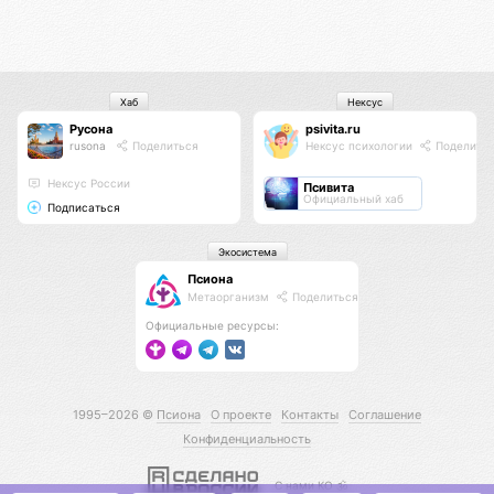
Хаб
Нексус
Русона
psivita.ru
rusona
Поделиться
Нексус психологии
Поделить
Нексус России
Псивита
Официальный хаб
Подписаться
Экосистема
Псиона
Метаорганизм
Поделиться
Официальные ресурсы:
1995–2026 ©
Псиона
О проекте
Контакты
Соглашение
Конфиденциальность
С нами КО 🕉️