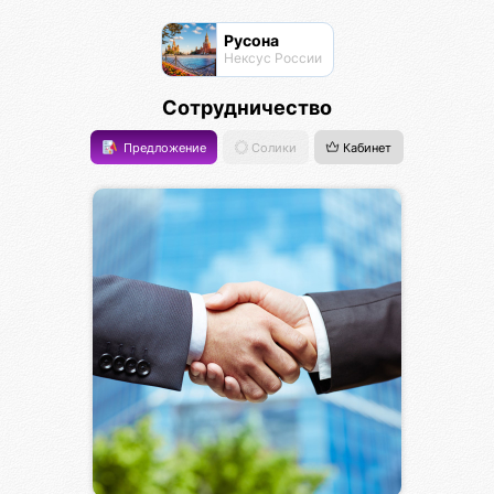
Русона
Нексус России
Сотрудничество
Предложение
Солики
Кабинет