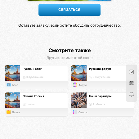
Оставьте заявку, если хотите обсудить сотрудничество.
Смотрите также
Другие атомы в этой папке
Русский блог
Русский форум
0 публикаций
0 обсуждений
Блог
Форум
Псиона Россия
Наши партнёры
1 атом
2 объекта
Папка
Список