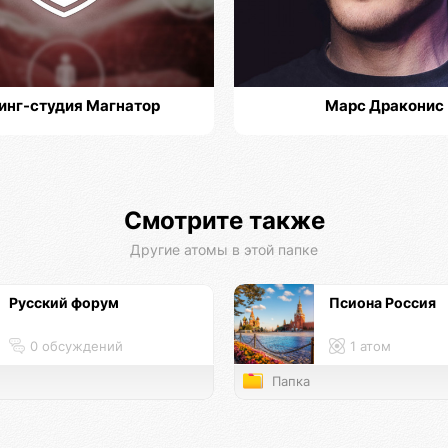
инг-студия Магнатор
Марс Драконис
Смотрите также
Другие атомы в этой папке
Русский форум
Псиона Россия
0 обсуждений
1 атом
Папка