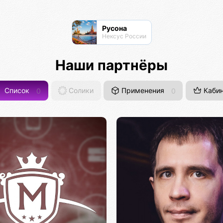
Русона
Нексус России
Наши партнёры
Список
0
Солики
Применения
0
Кабин