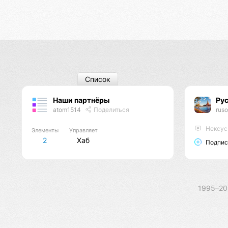
Список
Наши партнёры
Ру
atom1514
Поделиться
rus
Нексус
Элементы
Управляет
2
Хаб
Подпис
1995–2