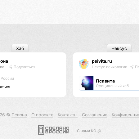
Хаб
Нексус
сона
psivita.ru
ona
Поделиться
Нексус психологии
По
 России
Псивита
Официальный хаб
аться
026 ©
Псиона
О проекте
Контакты
Соглашение
Конфиденци
С нами КО 🕉️