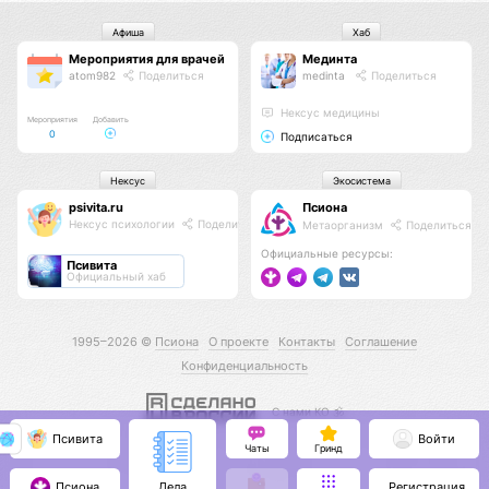
Афиша
Хаб
Мероприятия для врачей
Мединта
atom982
Поделиться
medinta
Поделиться
Нексус медицины
Мероприятия
Добавить
0
Подписаться
Нексус
Экосистема
psivita.ru
Псиона
Нексус психологии
Поделиться
Метаорганизм
Поделиться
Официальные ресурсы:
Псивита
Официальный хаб
1995–2026 ©
Псиона
О проекте
Контакты
Соглашение
Конфиденциальность
С нами КО 🕉️
Псивита
Войти
Чаты
Гринд
Псиона
Регистрация
Дела