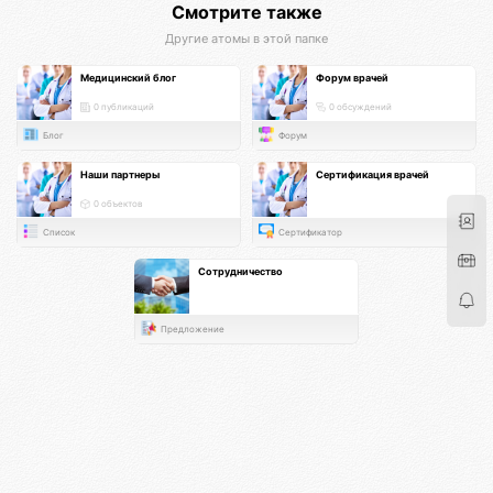
Смотрите также
Другие атомы в этой папке
Медицинский блог
Форум врачей
0 публикаций
0 обсуждений
Блог
Форум
Наши партнеры
Сертификация врачей
0 объектов
Список
Сертификатор
Сотрудничество
Предложение