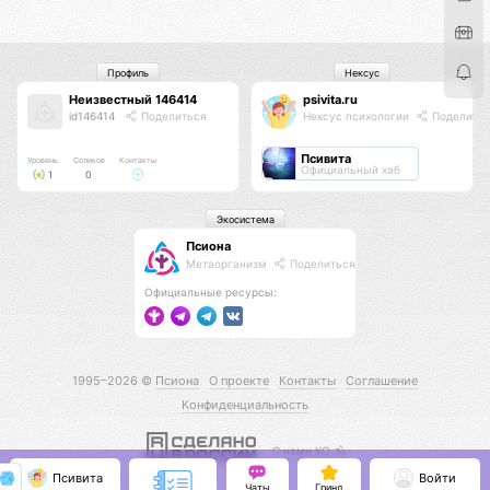
Профиль
Нексус
Неизвестный 146414
psivita.ru
id146414
Поделиться
Нексус психологии
Поделить
Псивита
Уровень
Соликов
Контакты
Официальный хаб
1
0
Экосистема
Псиона
Метаорганизм
Поделиться
Официальные ресурсы:
1995–2026 ©
Псиона
О проекте
Контакты
Соглашение
Конфиденциальность
С нами КО 🕉️
Псивита
Войти
Чаты
Гринд