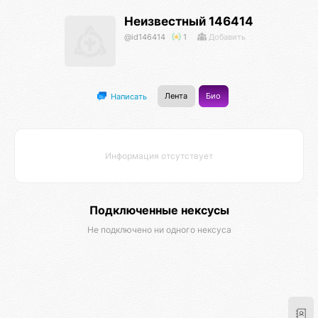
Неизвестный 146414
@id146414
1
Добавить
Лента
Био
Написать
Информация отсутствует
Подключенные нексусы
Не подключено ни одного нексуса