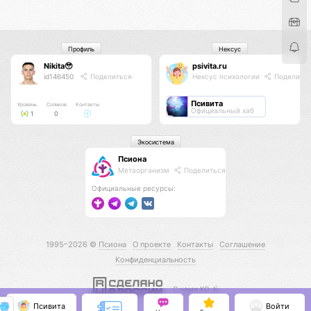
Профиль
Нексус
Nikita🥹
psivita.ru
id146450
Поделиться
Нексус психологии
Поделить
Псивита
Уровень
Соликов
Контакты
Официальный хаб
1
0
Экосистема
Псиона
Метаорганизм
Поделиться
Официальные ресурсы:
1995–2026 ©
Псиона
О проекте
Контакты
Соглашение
Конфиденциальность
С нами КО 🕉️
Псивита
Войти