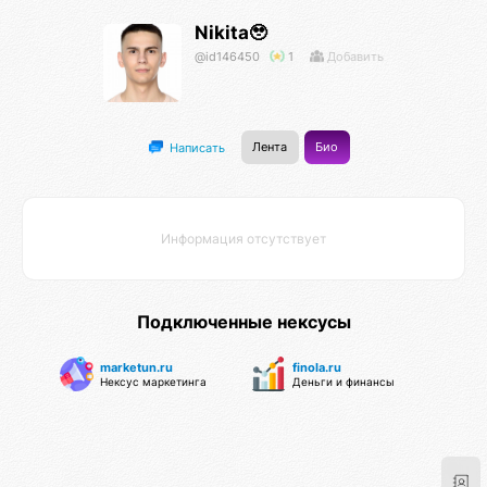
Nikita🥹
@id146450
1
Добавить
Лента
Био
Написать
Информация отсутствует
Подключенные нексусы
marketun.ru
finola.ru
Нексус маркетинга
Деньги и финансы