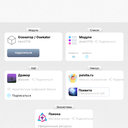
Модуль
Список
Осекатор / Osekator
Модули
item2119
atom1710
Поделиться
Элементы
Добавить
14
Хаб
Нексус
Дракор
psivita.ru
dracore
Поделиться
Нексус психологии
Поделить
Архитектура Цифровой Жизни
Псивита
Официальный хаб
Подписаться
Экосистема
Псиона
Метаорганизм
Поделиться
Официальные ресурсы: