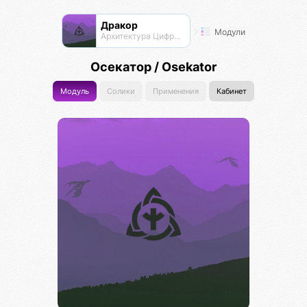
Дракор
Модули
Архитектура Цифровой Жизни
Осекатор / Osekator
Модуль
Солики
Применения
Кабинет