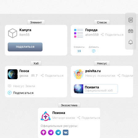
Элемент
Список
Калуга
Города
item55
atom559
Поделиться
Элементы
Добавить
39
Хаб
Нексус
Геоса
psivita.ru
geosa
7
Поделиться
Нексус психологии
Поделить
Нексус Земли
Псивита
Официальный хаб
Подписаться
Экосистема
Псиона
Метаорганизм
Поделиться
Официальные ресурсы: