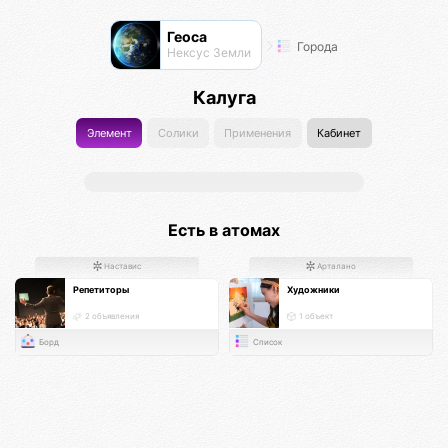
Геоса
Города
Нексус Земли
Калуга
Элемент
Солики
Применения
Кабинет
Есть в атомах
Наставис
Арталано
Репетиторы
Художники
2 объявления
1 объект
Борд
Список