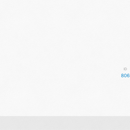
ID
806