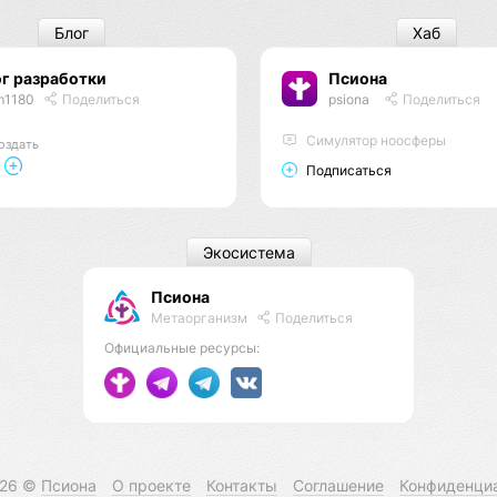
Блог
Хаб
г разработки
Псиона
m1180
Поделиться
psiona
Поделиться
Cимулятор ноосферы
оздать
Подписаться
Экосистема
Псиона
Метаорганизм
Поделиться
Официальные ресурсы:
026 ©
Псиона
О проекте
Контакты
Соглашение
Конфиденци