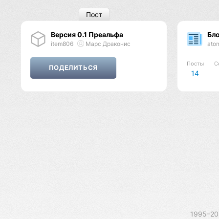
Пост
Версия 0.1 Преальфа
Бло
item806
Марс Драконис
ato
Посты
С
14
1995–2