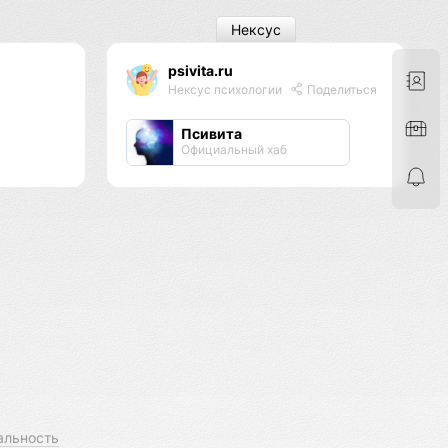
Нексус
psivita.ru
Нексус психологии
Поделиться
Псивита
Официальный хаб
альность