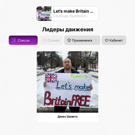
Let’s make Britain FREE!
Свободу британскому народу! #letsmakebritainfree #lmbf
Лидеры движения
Список
0
Солики
Применения
0
Кабинет
Денис Шалюта