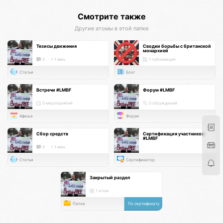
Смотрите также
Другие атомы в этой папке
Тезисы движения
Сводки борьбы с британской
монархией
0
< 1 мин.
1 публикация
Статья
Блог
Встречи #LMBF
Форум #LMBF
0 мероприятий
0 обсуждений
Афиша
Форум
Сбор средств
Сертификация участников
#LMBF
0
< 1 мин.
Статья
Сертификатор
Закрытый раздел
1 атом
Папка
По сертификату