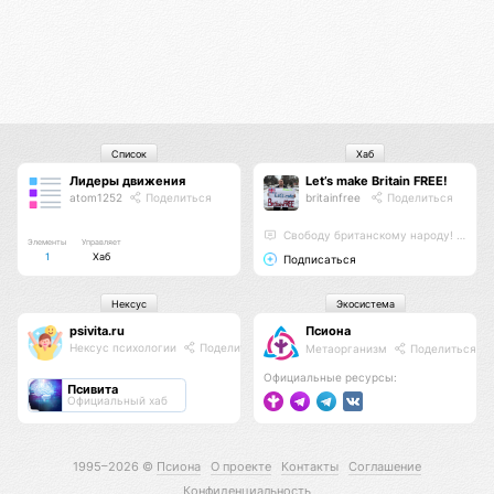
Список
Хаб
Лидеры движения
Let’s make Britain FREE!
atom1252
Поделиться
britainfree
Поделиться
Свободу британскому народу! #letsmakebritainfree #lmbf
Элементы
Управляет
1
Хаб
Подписаться
Нексус
Экосистема
psivita.ru
Псиона
Нексус психологии
Поделиться
Метаорганизм
Поделиться
Официальные ресурсы:
Псивита
Официальный хаб
1995–2026 ©
Псиона
О проекте
Контакты
Соглашение
Конфиденциальность