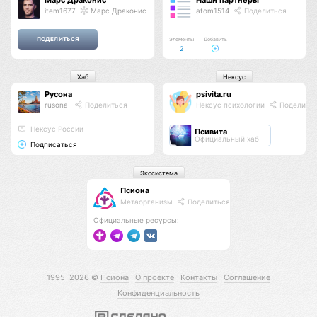
Марс Драконис
Наши партнёры
item1677
Марс Драконис
atom1514
Поделиться
Элементы
Добавить
2
Хаб
Нексус
Русона
psivita.ru
rusona
Поделиться
Нексус психологии
Поделить
Нексус России
Псивита
Официальный хаб
Подписаться
Экосистема
Псиона
Метаорганизм
Поделиться
Официальные ресурсы:
1995–2026 ©
Псиона
О проекте
Контакты
Соглашение
Конфиденциальность