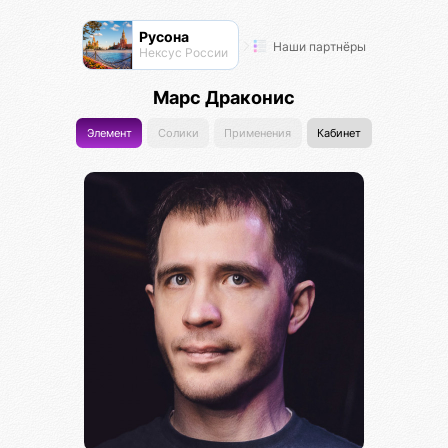
Русона
Наши партнёры
Нексус России
Марс Драконис
Элемент
Солики
Применения
Кабинет