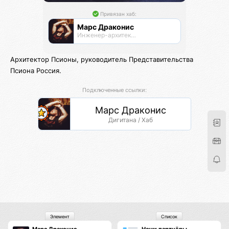
Привязан хаб:
Марс Драконис
Инженер-архитектор
Архитектор Псионы, руководитель Представительства
Псиона Россия.
Подключенные ссылки:
Марс Драконис
Дигитана / Хаб
Элемент
Список