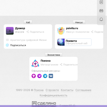
Хаб
Нексус
Дракор
psivita.ru
dracore
Поделиться
Нексус психологии
Поделить
Архитектура Цифровой Жизни
Псивита
Официальный хаб
Подписаться
Экосистема
Псиона
Метаорганизм
Поделиться
Официальные ресурсы:
1995–2026 ©
Псиона
О проекте
Контакты
Соглашение
Конфиденциальность
С нами КО 🕉️