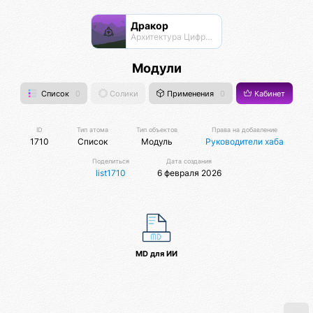
Дракор
Архитектура Цифровой Жизни
Модули
Список
0
Солики
Применения
0
Кабинет
ID
Тип атома
Тип объектов
Права на добавление
1710
Список
Модуль
Руководители хаба
Поделиться
Дата создания
list1710
6 февраля 2026
MD для ИИ