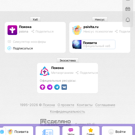
Хаб
Нексус
Псиона
psivita.ru
psiona
Поделиться
Нексус психологии
Поделить
Cимулятор ноосферы
Псивита
Официальный хаб
Подписаться
Экосистема
Псиона
Метаорганизм
Поделиться
Официальные ресурсы:
1995–2026 ©
Псиона
О проекте
Контакты
Соглашение
Конфиденциальность
С нами КО 🕉️
Псивита
Войти
Чаты
Гринд