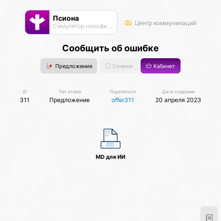
Псиона
Центр коммуникаций
Cимулятор ноосферы
Сообщить об ошибке
Предложение
Солики
Кабинет
ID
Тип атома
Поделиться
Дата создания
311
Предложение
offer311
20 апреля 2023
MD для ИИ