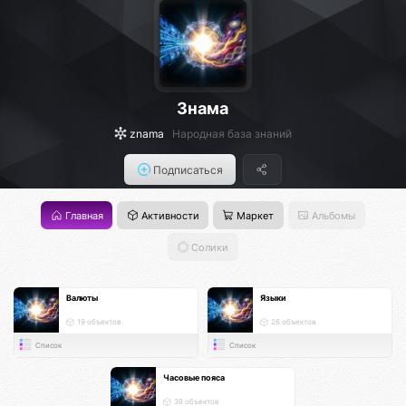
Знама
znama
Народная база знаний
Подписаться
Главная
Активности
Маркет
Альбомы
Солики
Валюты
Языки
19 объектов
26 объектов
Список
Список
Часовые пояса
38 объектов