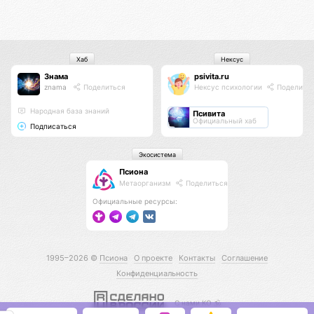
Хаб
Нексус
Знама
psivita.ru
znama
Поделиться
Нексус психологии
Поделить
Народная база знаний
Псивита
Официальный хаб
Подписаться
Экосистема
Псиона
Метаорганизм
Поделиться
Официальные ресурсы:
1995–2026 ©
Псиона
О проекте
Контакты
Соглашение
Конфиденциальность
С нами КО 🕉️