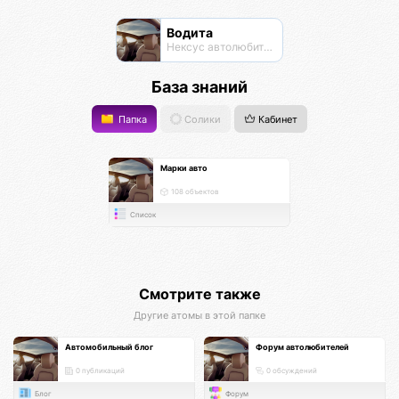
Водита
Нексус автолюбителей
База знаний
Папка
Солики
Кабинет
Марки авто
108 объектов
Список
Смотрите также
Другие атомы в этой папке
Автомобильный блог
Форум автолюбителей
0 публикаций
0 обсуждений
Блог
Форум