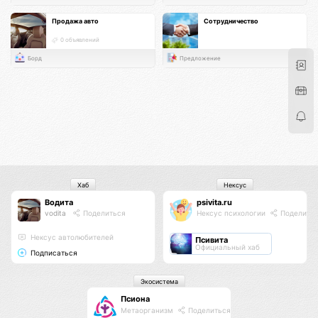
Продажа авто
Сотрудничество
0 объявлений
Борд
Предложение
Хаб
Нексус
Водита
psivita.ru
vodita
Поделиться
Нексус психологии
Поделить
Нексус автолюбителей
Псивита
Официальный хаб
Подписаться
Экосистема
Псиона
Метаорганизм
Поделиться